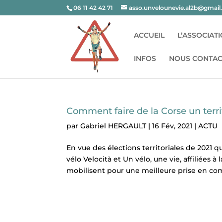
06 11 42 42 71
asso.unvelounevie.al2b@gmai
ACCUEIL
L’ASSOCIAT
INFOS
NOUS CONTAC
Comment faire de la Corse un territ
par
Gabriel HERGAULT
|
16 Fév, 2021
|
ACTU
En vue des élections territoriales de 2021 q
vélo Velocità et Un vélo, une vie, affiliées 
mobilisent pour une meilleure prise en com