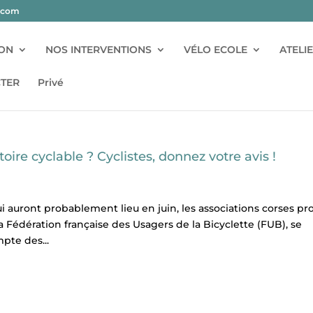
l.com
ION
NOS INTERVENTIONS
VÉLO ECOLE
ATELI
TER
Privé
oire cyclable ? Cyclistes, donnez votre avis !
ui auront probablement lieu en juin, les associations corses pr
à la Fédération française des Usagers de la Bicyclette (FUB), se
pte des...